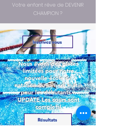
Votre enfant rêve de DEVENIR
CHAMPION ?
Inscrivez vous
Nous avons des places
limitées pour notre
nouvelle école de
natation du samedi matin
pour les débutants...
UPDATE Les cours sont
complets!
Résultats