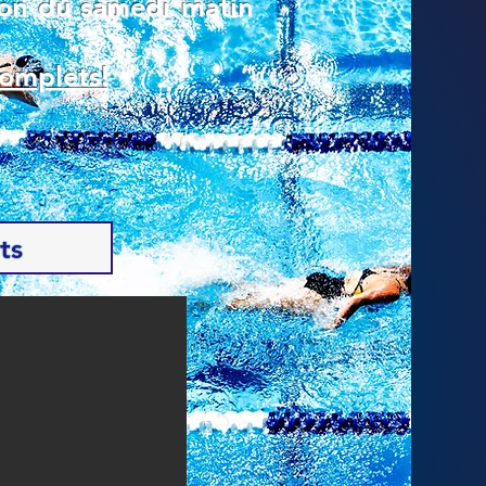
ion du samedi matin
omplets!
ts