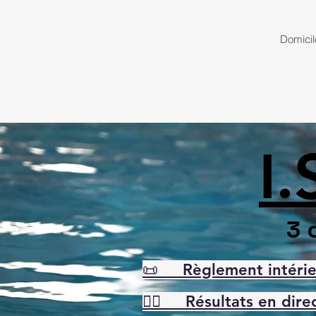
Domicil
I
3 
📜 Règlement intérie
🏊‍♀️ Résultats en dire