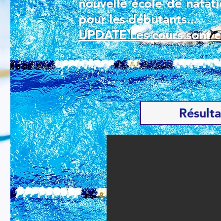
nouvelle école de natat
pour les débutants...
UPDATE Les cours sont c
Résulta