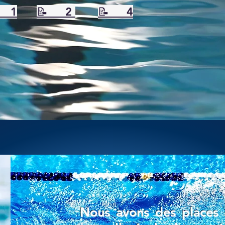
 1
📝 2
📝 4
Nous avons des places 