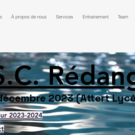
e
Á propos de nous
Services
Entrainement
Team
.S.C. Rédan
décembre 2023 (Attert Lyc
ur 2023-2024
ct