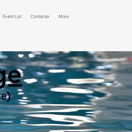
Event List
Contacter
More
ge
ée)