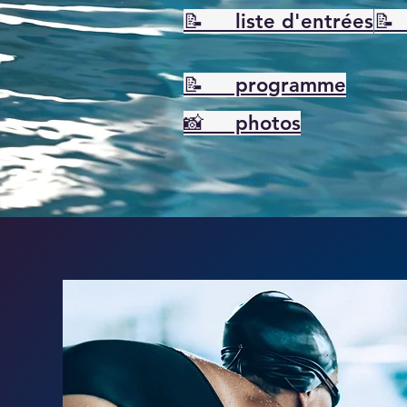
📝 liste d'entrées
📝
📝 programme
📸 photos